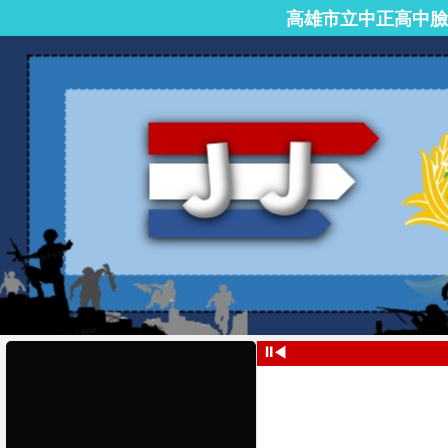
高雄市立中正高中臉
⏸
◀