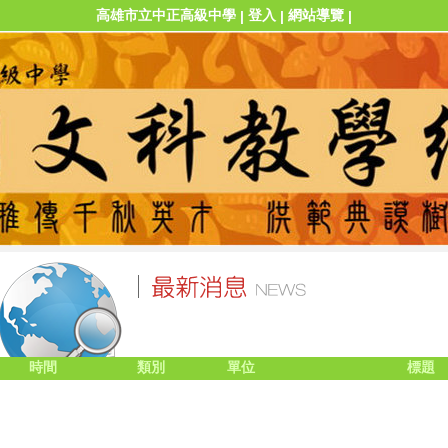
高雄市立中正高級中學
登入
網站導覽
|
|
|
時間
類別
單位
標題