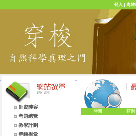
登入
高雄
|
:
:::
師資陣容
時間
類別
考題總覽
教學計劃
翻轉學堂