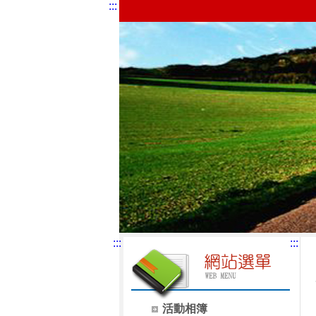
:::
:::
:::
活動相簿