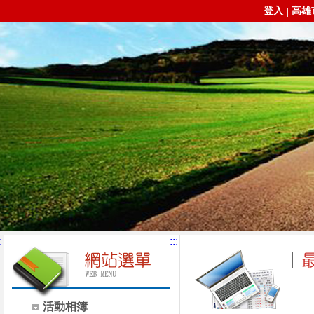
登入
高雄
|
:
:::
活動相簿