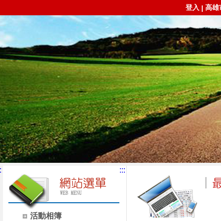
登入
高雄
|
:
:::
活動相簿