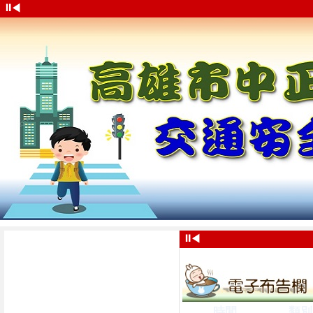
⏸
◀
⏸
◀
時間
類別