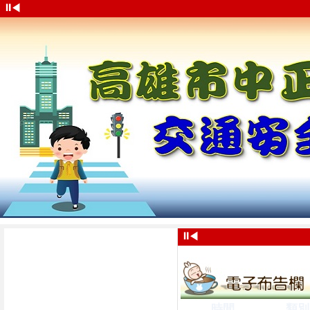
⏸
◀
⏸
◀
時間
類別