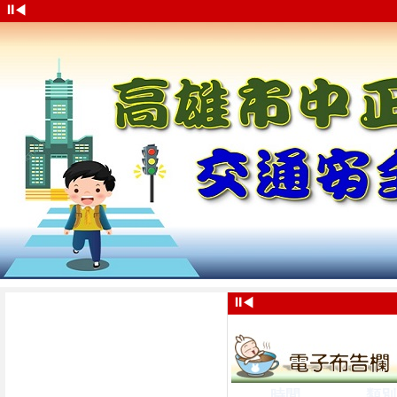
⏸
◀
⏸
◀
時間
類別