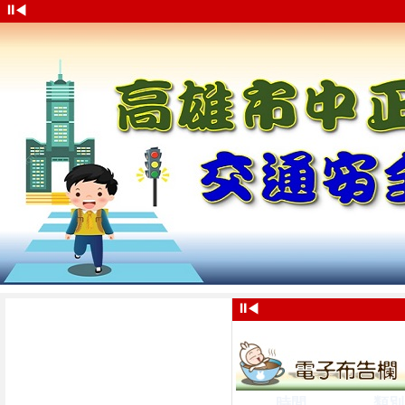
⏸
◀
⏸
◀
時間
類別