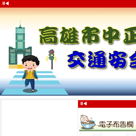
⏸
◀
⏸
◀
時間
類別