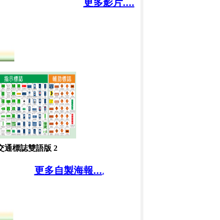
更多影片....
交通標誌雙語版 2
更多自製海報...
.