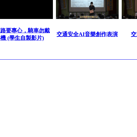
走路要專心，
騎車勿戴
交通安全AI音樂創作表演
交
機 (學生自製影片)
 : (07)7491992
市立中正高級中學. All right reserved.
Design by
efroip