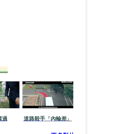
樣過
道路殺手
『
內輪差
』