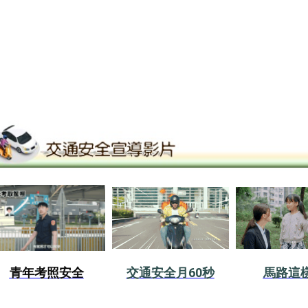
青年考照安全
交通安全月60秒
馬路這