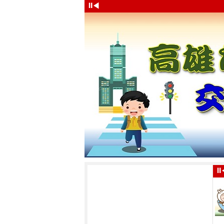
⏸
◀
⏸