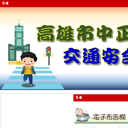
⏸
◀
⏸
◀
時間
類別