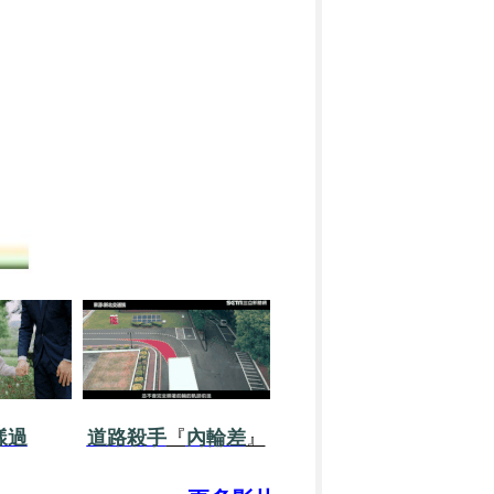
樣過
道路殺手
『
內輪差
』