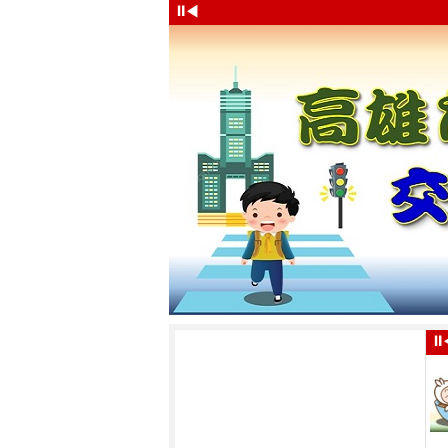
⏸
◀
⏸