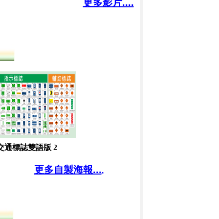
更多影片....
交通標誌雙語版 2
更多自製海報...
.