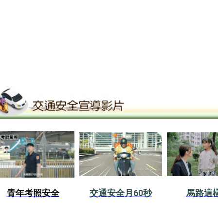
青年考照安全
交通安全月60秒
馬路這