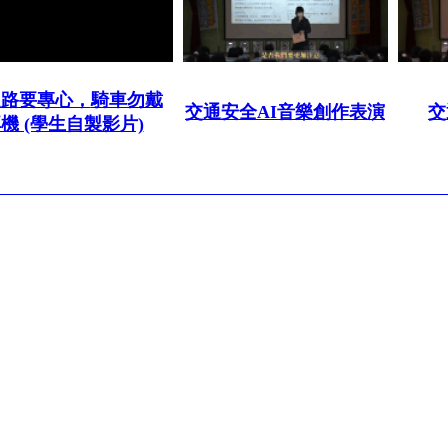
走路要專心，
騎車勿戴
交通安全AI音樂創作表演
交
機 (學生自製影片)
 : (07)7491992
市立中正高級中學. All right reserved.
Design by
efroip