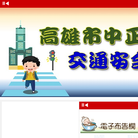
⏸
◀
⏸
◀
時間
類別