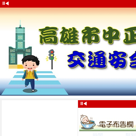
⏸
◀
⏸
◀
時間
類別