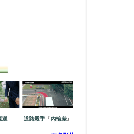
樣過
道路殺手
『
內輪差
』