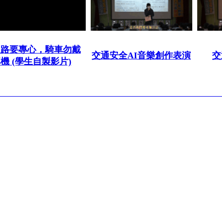
走路要專心，
騎車勿戴
交通安全AI音樂創作表演
交
機 (學生自製影片)
 : (07)7491992
市立中正高級中學. All right reserved.
Design by
efroip