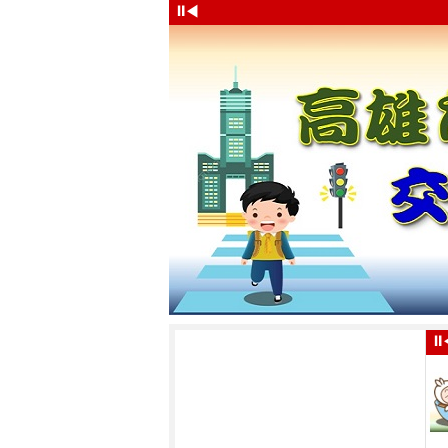
⏸
◀
⏸