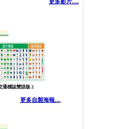
更多影片....
交通標誌雙語版 2
更多自製海報...
.