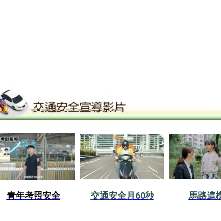
青年考照安全
交通安全月60秒
馬路這