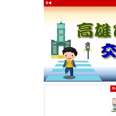
⏸
◀
⏸