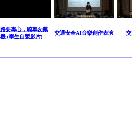
走路要專心，
騎車勿戴
交通安全AI音樂創作表演
交
機 (學生自製影片)
 : (07)7491992
市立中正高級中學. All right reserved.
Design by
efroip