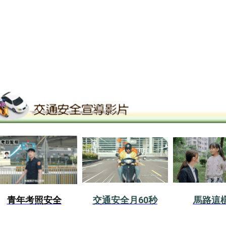
青年考照安全
交通安全月60秒
馬路這