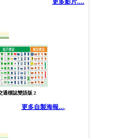
更多影片....
交通標誌雙語版 2
更多自製海報...
.