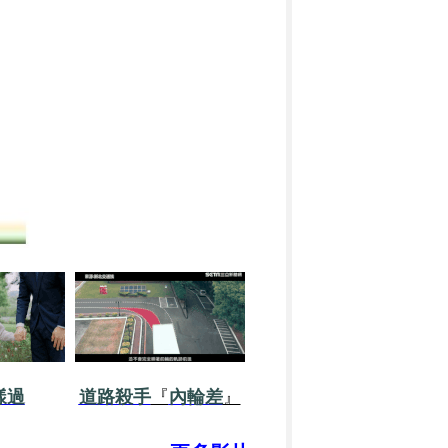
樣過
道路殺手
『
內輪差
』