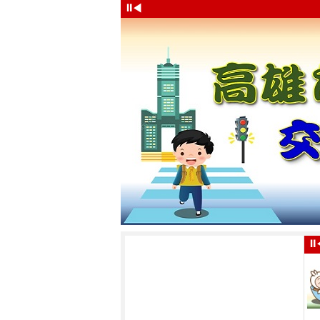
⏸
◀
⏸