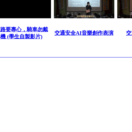
走路要專心，
騎車勿戴
交通安全AI音樂創作表演
交
機 (學生自製影片)
 : (07)7491992
市立中正高級中學. All right reserved.
Design by
efroip