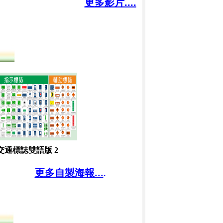
更多影片....
交通標誌雙語版 2
更多自製海報...
.