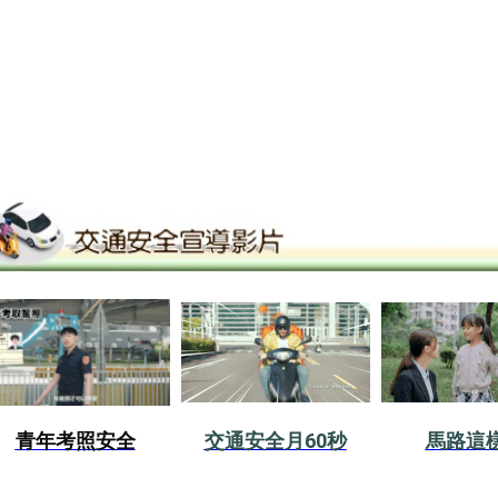
青年考照安全
交通安全月60秒
馬路這