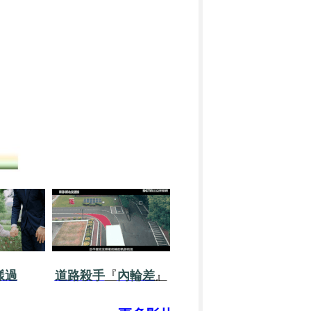
樣過
道路殺手
『
內輪差
』