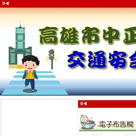
⏸
◀
⏸
◀
時間
類別