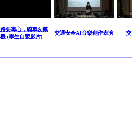
走路要專心，
騎車勿戴
交通安全AI音樂創作表演
交
機 (學生自製影片)
 : (07)7491992
市立中正高級中學. All right reserved.
Design by
efroip