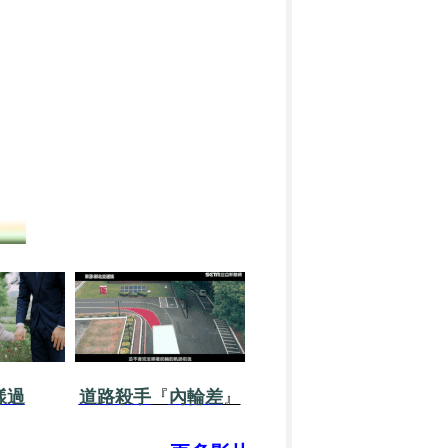
樣過
道路殺手
『
內輪差
』