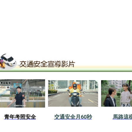
青年考照安全
交通安全月60秒
馬路這