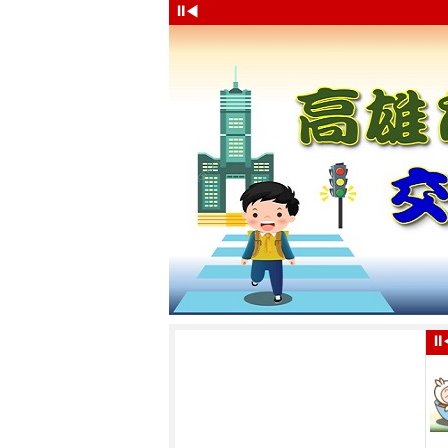
⏸
◀
⏸