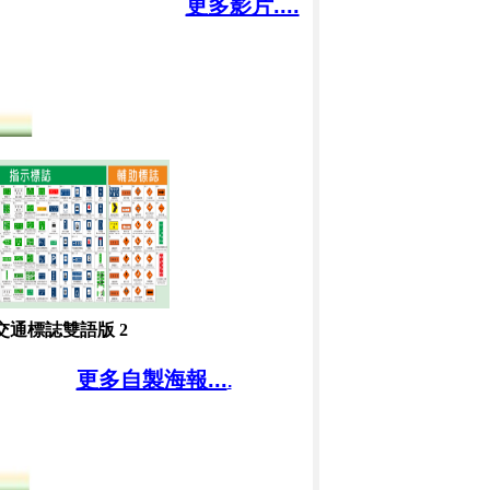
更多影片....
交通標誌雙語版 2
更多自製海報...
.