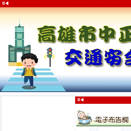
⏸
◀
⏸
◀
時間
類別