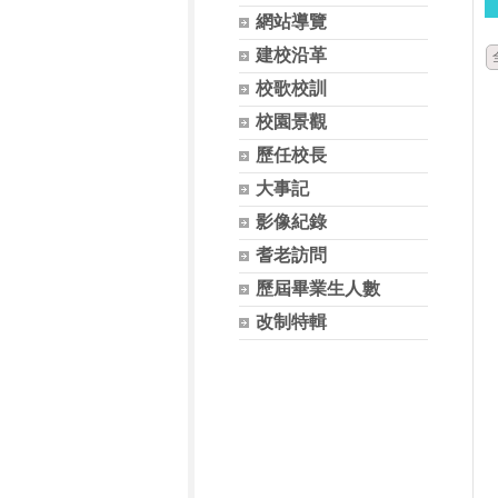
網站導覽
建校沿革
校歌校訓
校園景觀
歷任校長
大事記
影像紀錄
耆老訪問
歷屆畢業生人數
改制特輯