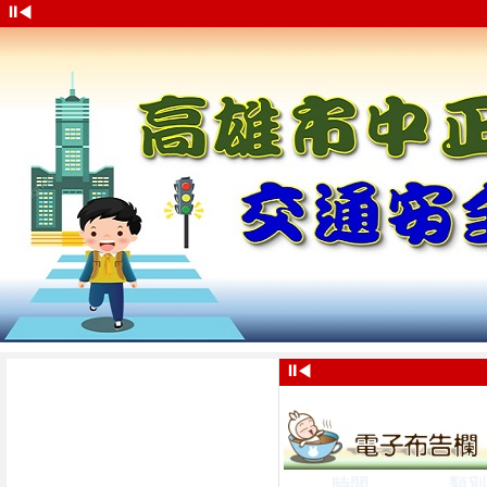
⏸
◀
⏸
◀
時間
類別