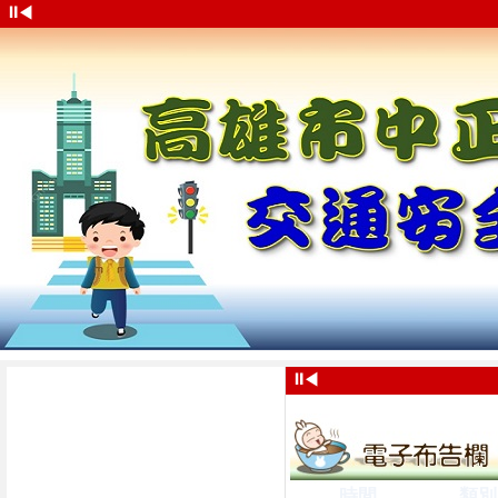
⏸
◀
⏸
◀
時間
類別