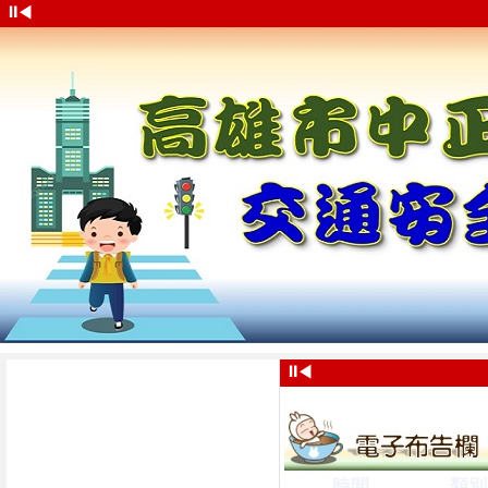
⏸
◀
⏸
◀
時間
類別