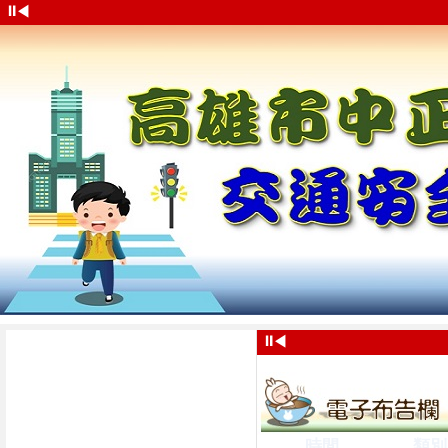
⏸
◀
⏸
◀
時間
類別