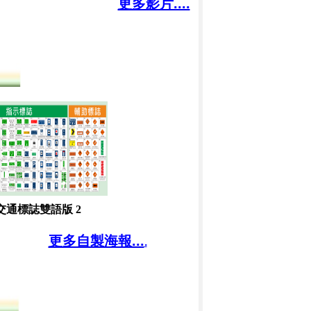
更多影片....
交通標誌雙語版 2
更多自製海報...
.