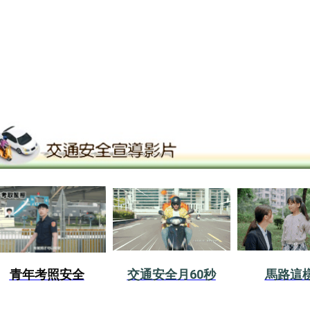
青年考照安全
交通安全月60秒
馬路這