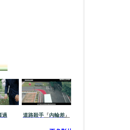
樣過
道路殺手
『
內輪差
』