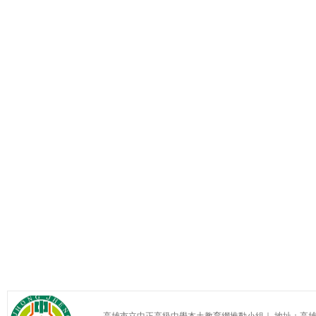
高雄市立中正高級中學本土教育網推動小組｜ 地址：高雄市苓雅區中正一路