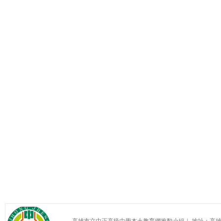
高雄市立中正高級中學本土教育網推動小組｜ 地址：高雄市苓雅區中正一路