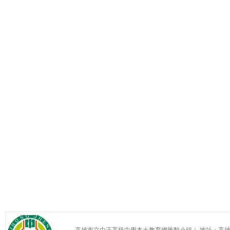
高雄市立中正高級中學本土教育網推動小組｜ 地址：高雄市苓雅區中正一路