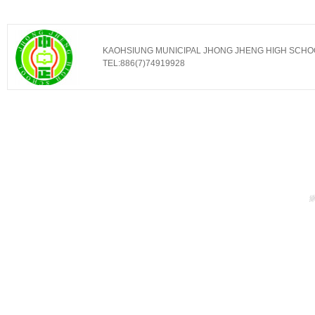
KAOHSIUNG MUNICIPAL JHONG JHENG HIGH SCHOOL ｜ No
TEL:886(7)74919928