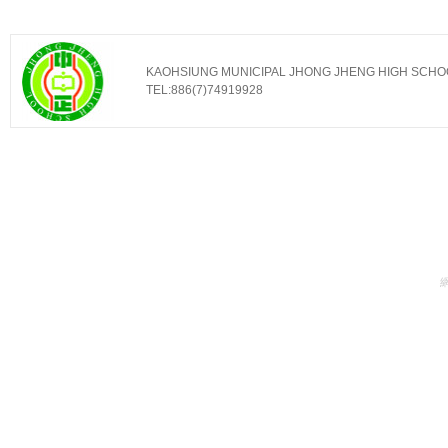
KAOHSIUNG MUNICIPAL JHONG JHENG HIGH SCHOOL ｜ No
TEL:886(7)74919928