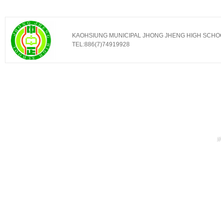
KAOHSIUNG MUNICIPAL JHONG JHENG HIGH SCHOOL ｜ No
TEL:886(7)74919928