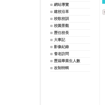
網站導覽
建校沿革
校歌校訓
校園景觀
歷任校長
大事記
影像紀錄
耆老訪問
歷屆畢業生人數
改制特輯