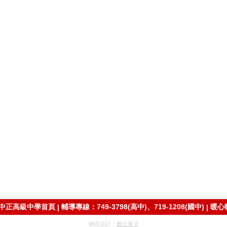
中正高級中學首頁
輔導專線：749-3798(高中)、719-1208(國中)
暖心
|
|
網頁設計：
數位果子