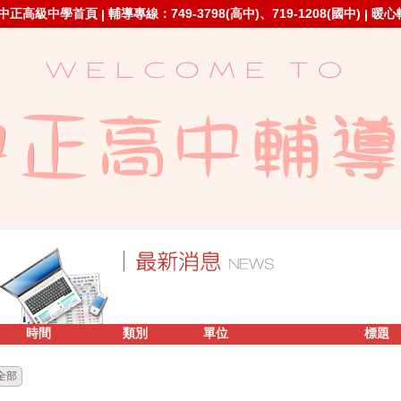
中正高級中學首頁
輔導專線：749-3798(高中)、719-1208(國中)
暖心
|
|
時間
類別
單位
標題
全部