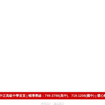
中正高級中學首頁
輔導專線：749-3798(高中)、719-1208(國中)
暖心
|
|
網頁設計：
數位果子