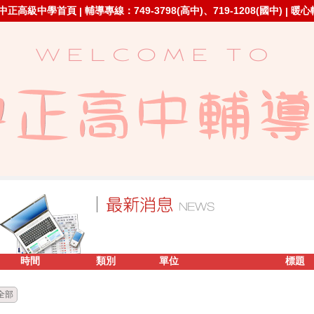
中正高級中學首頁
輔導專線：749-3798(高中)、719-1208(國中)
暖心
|
|
時間
類別
單位
標題
全部