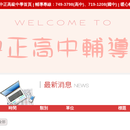
中正高級中學首頁
輔導專線：749-3798(高中)、719-1208(國中)
暖心
|
|
時間
類別
單位
標題
全部