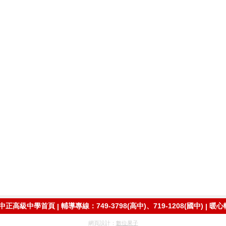
中正高級中學首頁
輔導專線：749-3798(高中)、719-1208(國中)
暖心
|
|
網頁設計：
數位果子